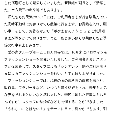
した宿場町として繁栄していました。新撰組の副長として活躍し
た、土方歳三の出身地でもあります。
私たちもお天気のいい日には、ご利用者さまが行き馴染んでい
た高幡不動尊にお参りがてら散策に行きます。お賽銭を入れ、願
い事…そして、お香をかぶり「ボケませんように..」とご利用者
さまが願をかけております。また、あじさい祭りや菊祭りなど季
節の行事も楽しみます。
愛の家グループホーム日野万願寺では、10月末にハロウィン＆
ファッションショーを開催いたしました。ご利用者さまとスタッ
フが仮装をして、スタッフによる「シンデレラ」劇やご利用者さ
まによるファッションショーを行い、とても盛り上がりました。
ファッションショーでは、現役の頃の歯科医の白衣を着たり、
吸血鬼、フラガールなど、いつもと違う格好をされ、来年も元気
な姿を見れるといいなと感じました。季節に応じた行事はもちろ
んですが、スタッフの結婚式なども開催することができました。
「やれないことはない！」をテーマに日々、穏やかでもあり、刺