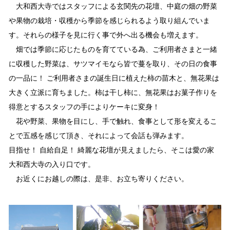
大和西大寺ではスタッフによる玄関先の花壇、中庭の畑の野菜
や果物の栽培・収穫から季節を感じられるよう取り組んでいま
す。それらの様子を見に行く事で外へ出る機会も増えます。
畑では季節に応じたものを育てている為、ご利用者さまと一緒
に収穫した野菜は、サツマイモなら皆で蔓を取り、その日の食事
の一品に！ ご利用者さまの誕生日に植えた柿の苗木と、無花果は
大きく立派に育ちました。柿は干し柿に、無花果はお菓子作りを
得意とするスタッフの手によりケーキに変身！
花や野菜、果物を目にし、手で触れ、食事として形を変えるこ
とで五感を感じて頂き、それによって会話も弾みます。
目指せ！ 自給自足！ 綺麗な花壇が見えましたら、そこは愛の家
大和西大寺の入り口です。
お近くにお越しの際は、是非、お立ち寄りください。