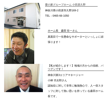
愛の家グループホーム 小田原久野
神奈川県小田原市久野169-2
TEL：0465-66-1050
ホーム長 森田 壮一さん
真面目で一生懸命なサポーターといっしょに頑
張ります！
【私が紹介します！】地域の方からの信頼、バ
ツグンです！
神奈川第3エリアマネージャー
小林 功太郎さん
認知症に対して非常に勉強熱心で、人一倍スタ
ッフに対して熱い思いを持っている森田ホーム
長です。