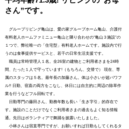
さん”です。
グループリビング亀山は、愛の家グループホーム亀山、介護付
有料老人ホームファミニュー亀山と隣り合わせの“亀山３施設”の
１つで、弊社唯一の「住宅型」有料老人ホームです。施設内で行
うのは食事提供サービスと、若干の日常生活支援です。
職員は常時管理人１名。全26室の建物とご利用者さまを24時
間、たった１人で守っています!（もちろん、交替で） 現在、専
属のスタッフは５名。最年長の加藤さん。体は小さいが超パワフ
ル!! 日勤、宿直の両方をこなし、休日には自主的に周辺の除草作
業を行うなどフル回転です。
日勤専門の藤田さん、勤務年数も長い「生き字引」的存在で
す。施設のことだけでなくご利用者さまの過去もよく知る情報
通。先日はボランティアで舞踊を披露いたしました。
小林さんは宿直専門ですが、お願いすれば日勤もしてくれるタ