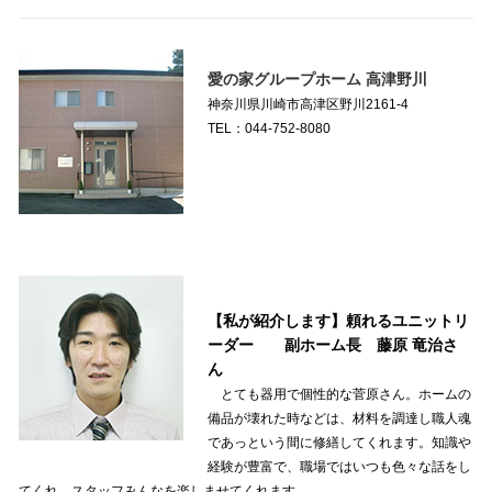
愛の家グループホーム 高津野川
神奈川県川崎市高津区野川2161-4
TEL：044-752-8080
【私が紹介します】頼れるユニットリ
ーダー 副ホーム長 藤原 竜治さ
ん
とても器用で個性的な菅原さん。ホームの
備品が壊れた時などは、材料を調達し職人魂
であっという間に修繕してくれます。知識や
経験が豊富で、職場ではいつも色々な話をし
てくれ、スタッフみんなを楽しませてくれます。