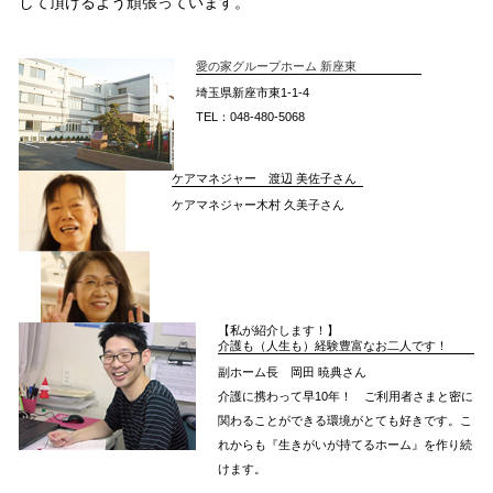
して頂けるよう頑張っています。
愛の家グループホーム 新座東
埼玉県新座市東1-1-4
TEL：048-480-5068
ケアマネジャー 渡辺 美佐子さん
ケアマネジャー木村 久美子さん
【私が紹介します！】
介護も（人生も）経験豊富なお二人です！
副ホーム長 岡田 暁典さん
介護に携わって早10年！ ご利用者さまと密に
関わることができる環境がとても好きです。こ
れからも『生きがいが持てるホーム』を作り続
けます。