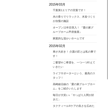
2015年03月
千葉第1エリアの宮葉です！
木の香りでリラックス、木造づくり
が自慢の施設
オープン11年目突入！ 『愛の家グ
ループホーム甲府後屋』
家庭的な温かいホームです
2015年02月
車が大好き！ 介護の匠とは私の事で
す！
ご要望やご希望を、一つ一つ叶えて
いきたい
ライフサポーターという、最高のス
タッフ！
高崎線沿線の「愛の家グループホー
ム」をご紹介いたします
毎日が大笑い♪「やっぱり人間が好
きだ」
タクティール®ケアの良さを広めた