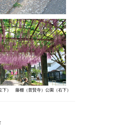
左下） 藤棚（普賢寺）公園（右下）
有