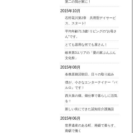
第二の我が家に！
2015年10月
石狩花川第2章 共用型デイサービ
ス、スタート!
平均年齢71.3歳! リビングの“お母さ
ん”です。
とても器用な何でも屋さん！
岐阜第3エリアの「愛の家ぶんぶん
文化祭」
2015年08月
各務原鵜沼朝日、日々の取り組み
僕が、小さなエンターテイナー『パ
ルロ』です！
西大泉の畑。畑仕事で暮らしに活気
を！
新しい街にできた認知症介護施設
2015年06月
世界遺産のある町、南砺で暮らす、
南砺で働く