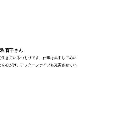
幣 育子さん
で生きているつもりです。仕事は集中してめい
とを心がけ、アフターファイブも充実させてい