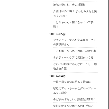
地域と楽しむ、春の感謝祭
介護は私の天職！ ずっとみんなと笑
っていたい
「はるちゃん」帽子をかぶって参
戦！
2015年05月
ファミニューすみだ文花専属（？）
の講談師さん
「こち亀」ならぬ「西亀」の愛の家
タクティールケアで笑顔をつくる
かわいい動物にみんなにっこり！ 動
物介在介護
2015年04月
一日一日を大切に明るく元気に
駅近のアットホームなグループホー
ムをご紹介
今どきめずらしい、謙虚な好青年！
笑顔の絶えないホームのお手伝い