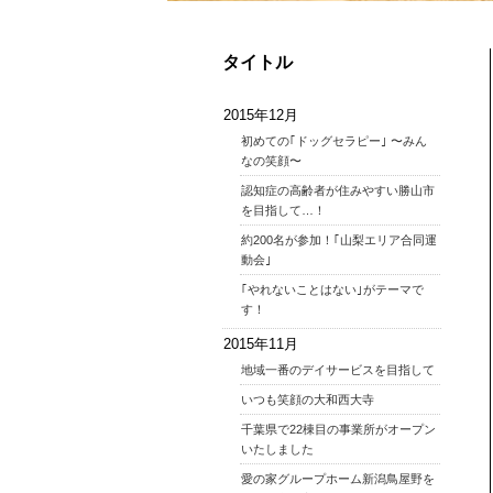
タイトル
2015年12月
初めての｢ドッグセラピー｣ 〜みん
なの笑顔〜
認知症の高齢者が住みやすい勝山市
を目指して…！
約200名が参加！｢山梨エリア合同運
動会｣
｢やれないことはない｣がテーマで
す！
2015年11月
地域一番のデイサービスを目指して
いつも笑顔の大和西大寺
千葉県で22棟目の事業所がオープン
いたしました
愛の家グループホーム新潟鳥屋野を