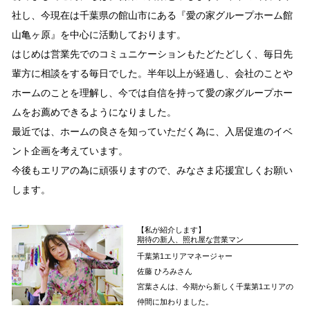
社し、今現在は千葉県の館山市にある『愛の家グループホーム館
山亀ヶ原』を中心に活動しております。
はじめは営業先でのコミュニケーションもたどたどしく、毎日先
輩方に相談をする毎日でした。半年以上が経過し、会社のことや
ホームのことを理解し、今では自信を持って愛の家グループホー
ムをお薦めできるようになりました。
最近では、ホームの良さを知っていただく為に、入居促進のイベ
ント企画を考えています。
今後もエリアの為に頑張りますので、みなさま応援宜しくお願い
します。
【私が紹介します】
期待の新人、照れ屋な営業マン
千葉第1エリアマネージャー
佐藤 ひろみさん
宮葉さんは、今期から新しく千葉第1エリアの
仲間に加わりました。